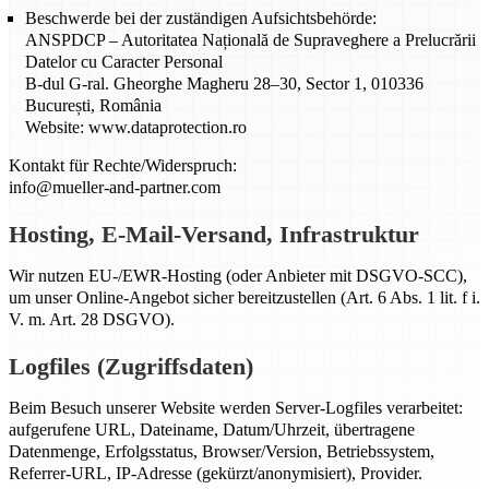
Beschwerde bei der zuständigen Aufsichtsbehörde:
ANSPDCP – Autoritatea Națională de Supraveghere a Prelucrării
Datelor cu Caracter Personal
B-dul G-ral. Gheorghe Magheru 28–30, Sector 1, 010336
București, România
Website: www.dataprotection.ro
Kontakt für Rechte/Widerspruch:
info@mueller-and-partner.com
Hosting, E-Mail-Versand, Infrastruktur
Wir nutzen EU-/EWR-Hosting (oder Anbieter mit DSGVO-SCC),
um unser Online-Angebot sicher bereitzustellen (Art. 6 Abs. 1 lit. f i.
V. m. Art. 28 DSGVO).
Logfiles (Zugriffsdaten)
Beim Besuch unserer Website werden Server-Logfiles verarbeitet:
aufgerufene URL, Dateiname, Datum/Uhrzeit, übertragene
Datenmenge, Erfolgsstatus, Browser/Version, Betriebssystem,
Referrer-URL, IP-Adresse (gekürzt/anonymisiert), Provider.