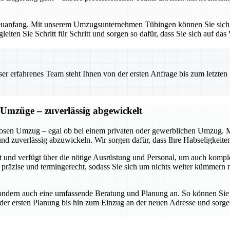
Neuanfang. Mit unserem Umzugsunternehmen Tübingen können Sie sich au
eiten Sie Schritt für Schritt und sorgen so dafür, dass Sie sich auf d
 erfahrenes Team steht Ihnen von der ersten Anfrage bis zum letzten Ka
 Umzüge – zuverlässig abgewickelt
losen Umzug – egal ob bei einem privaten oder gewerblichen Umzug. Mit 
und zuverlässig abzuwickeln. Wir sorgen dafür, dass Ihre Habseligkeiten
ert und verfügt über die nötige Ausrüstung und Personal, um auch ko
 präzise und termingerecht, sodass Sie sich um nichts weiter kümmern m
sondern auch eine umfassende Beratung und Planung an. So können Sie s
er ersten Planung bis hin zum Einzug an der neuen Adresse und sorge