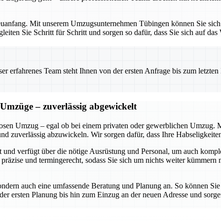
Neuanfang. Mit unserem Umzugsunternehmen Tübingen können Sie sich au
eiten Sie Schritt für Schritt und sorgen so dafür, dass Sie sich auf d
 erfahrenes Team steht Ihnen von der ersten Anfrage bis zum letzten Ka
 Umzüge – zuverlässig abgewickelt
losen Umzug – egal ob bei einem privaten oder gewerblichen Umzug. Mit 
und zuverlässig abzuwickeln. Wir sorgen dafür, dass Ihre Habseligkeiten
ert und verfügt über die nötige Ausrüstung und Personal, um auch ko
 präzise und termingerecht, sodass Sie sich um nichts weiter kümmern m
sondern auch eine umfassende Beratung und Planung an. So können Sie s
er ersten Planung bis hin zum Einzug an der neuen Adresse und sorge