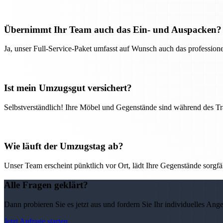
Übernimmt Ihr Team auch das Ein- und Auspacken?
Ja, unser Full-Service-Paket umfasst auf Wunsch auch das professio
Ist mein Umzugsgut versichert?
Selbstverständlich! Ihre Möbel und Gegenstände sind während des Tra
Wie läuft der Umzugstag ab?
Unser Team erscheint pünktlich vor Ort, lädt Ihre Gegenstände sorgfälti
Alle Fragen geklärt?
Dann probieren Sie es jetzt aus und fordern Sie Ihr individuelles Ang
Jetzt Anfrage starten