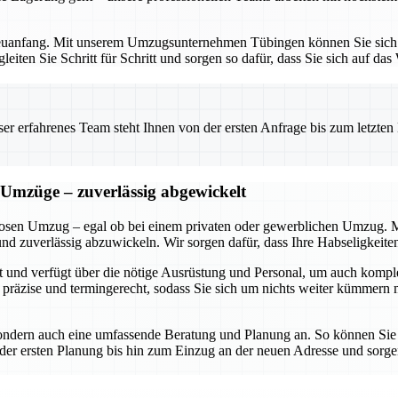
Neuanfang. Mit unserem Umzugsunternehmen Tübingen können Sie sich au
eiten Sie Schritt für Schritt und sorgen so dafür, dass Sie sich auf d
 erfahrenes Team steht Ihnen von der ersten Anfrage bis zum letzten Ka
 Umzüge – zuverlässig abgewickelt
losen Umzug – egal ob bei einem privaten oder gewerblichen Umzug. Mit 
und zuverlässig abzuwickeln. Wir sorgen dafür, dass Ihre Habseligkeiten
ert und verfügt über die nötige Ausrüstung und Personal, um auch ko
 präzise und termingerecht, sodass Sie sich um nichts weiter kümmern m
sondern auch eine umfassende Beratung und Planung an. So können Sie s
er ersten Planung bis hin zum Einzug an der neuen Adresse und sorge