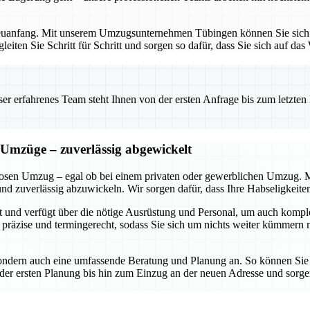
Neuanfang. Mit unserem Umzugsunternehmen Tübingen können Sie sich au
eiten Sie Schritt für Schritt und sorgen so dafür, dass Sie sich auf d
 erfahrenes Team steht Ihnen von der ersten Anfrage bis zum letzten Ka
 Umzüge – zuverlässig abgewickelt
losen Umzug – egal ob bei einem privaten oder gewerblichen Umzug. Mit 
und zuverlässig abzuwickeln. Wir sorgen dafür, dass Ihre Habseligkeiten
ert und verfügt über die nötige Ausrüstung und Personal, um auch ko
 präzise und termingerecht, sodass Sie sich um nichts weiter kümmern m
sondern auch eine umfassende Beratung und Planung an. So können Sie s
er ersten Planung bis hin zum Einzug an der neuen Adresse und sorge