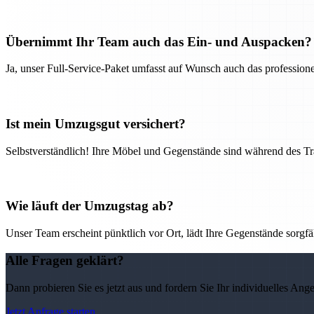
Übernimmt Ihr Team auch das Ein- und Auspacken?
Ja, unser Full-Service-Paket umfasst auf Wunsch auch das professio
Ist mein Umzugsgut versichert?
Selbstverständlich! Ihre Möbel und Gegenstände sind während des Tra
Wie läuft der Umzugstag ab?
Unser Team erscheint pünktlich vor Ort, lädt Ihre Gegenstände sorgfälti
Alle Fragen geklärt?
Dann probieren Sie es jetzt aus und fordern Sie Ihr individuelles Ang
Jetzt Anfrage starten